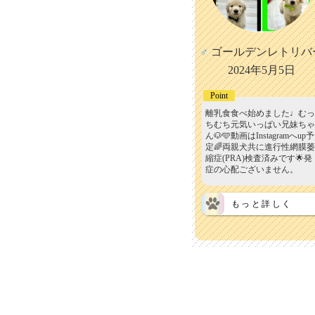
♂
ゴールデンレトリバ
2024年5月5日
Point
離乳食食べ始めました♩むっ
ちむち元気いっぱい兄妹ちゃ
ん🐶🩵動画はInstagramへup予
定🌈両親犬共に進行性網膜萎
縮症(PRA)検査済みです🌟発
症の心配ございません。
もっと詳しく