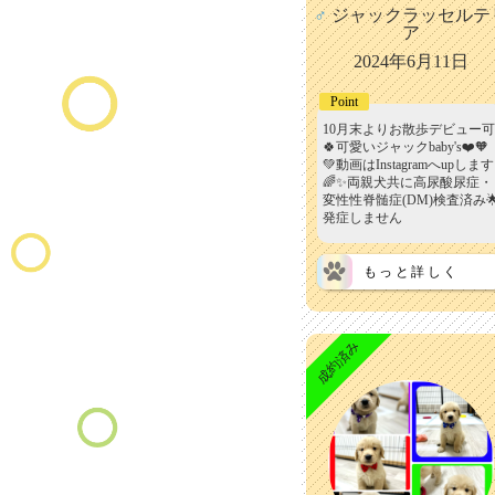
♂
ジャックラッセルテ
ア
2024年6月11日
Point
10月末よりお散歩デビュー可
🍀可愛いジャックbaby's❤️🧡
💚動画はInstagramへupします
🌈✨両親犬共に高尿酸尿症・
変性性脊髄症(DM)検査済み
発症しません
もっと詳しく
成約済み