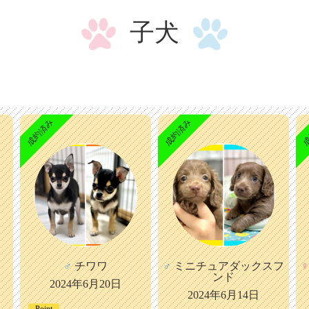
子犬
成約済み
成約済み
成
♂
チワワ
♂
ミニチュアダックスフ
♀
ンド
2024年6月20日
2024年6月14日
Point