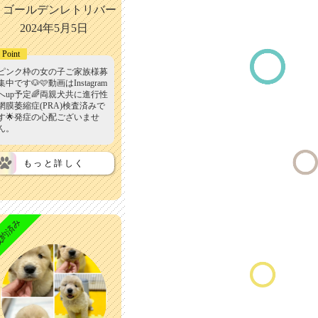
ゴールデンレトリバー
2024年5月5日
Point
ピンク枠の女の子ご家族様募
集中です🐶🩷動画はInstagram
へup予定🌈両親犬共に進行性
網膜萎縮症(PRA)検査済みで
す🌟発症の心配ございませ
ん。
もっと詳しく
約済み