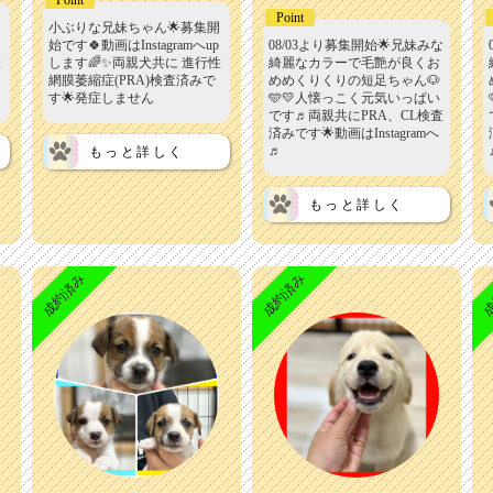
Point
小ぶりな兄妹ちゃん🌟募集開
始です🍀動画はInstagramへup
08/03より募集開始🌟兄妹みな
性
します🌈✨両親犬共に 進行性
綺麗なカラーで毛艶が良くお
網膜萎縮症(PRA)検査済みで
めめくりくりの短足ちゃん🐶
す🌟発症しません
🩵💛人懐っこく元気いっぱい
です♬両親共にPRA、CL検査
済みです🌟動画はInstagramへ
♬
もっと詳しく
もっと詳しく
成約済み
成約済み
成