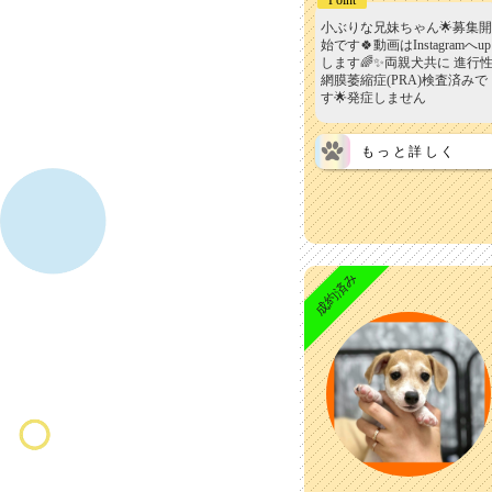
小ぶりな兄妹ちゃん🌟募集開
始です🍀動画はInstagramへup
します🌈✨両親犬共に 進行
網膜萎縮症(PRA)検査済みで
す🌟発症しません
もっと詳しく
成約済み