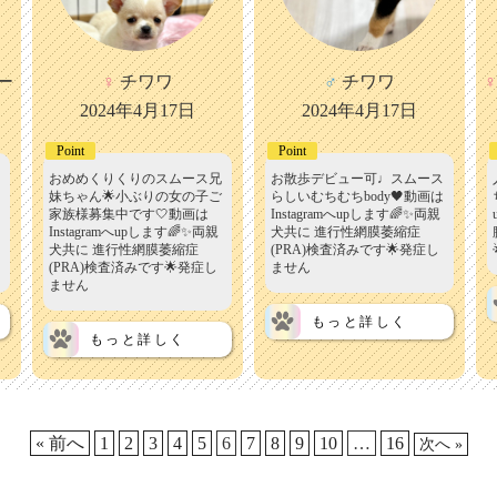
ー
♀
チワワ
♂
チワワ
♀
2024年4月17日
2024年4月17日
Point
Point
おめめくりくりのスムース兄
お散歩デビュー可♩スムース
妹ちゃん🌟小ぶりの女の子ご
らしいむちむちbody🖤動画は
家族様募集中です🤍動画は
Instagramへupします🌈✨両親
Instagramへupします🌈✨両親
犬共に 進行性網膜萎縮症
犬共に 進行性網膜萎縮症
(PRA)検査済みです🌟発症し
(PRA)検査済みです🌟発症し
ません
ません
もっと詳しく
もっと詳しく
« 前へ
1
2
3
4
5
6
7
8
9
10
…
16
次へ »