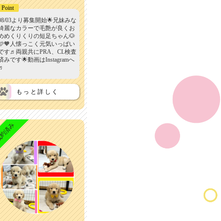
Point
08/03より募集開始🌟兄妹みな
綺麗なカラーで毛艶が良くお
めめくりくりの短足ちゃん🐶
🩷🧡人懐っこく元気いっぱい
です♬両親共にPRA、CL検査
済みです🌟動画はInstagramへ
♬
もっと詳しく
約済み