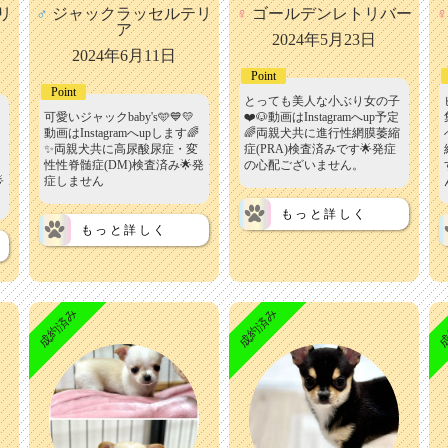
リ
♂
ジャックラッセルテリ
♀
ゴールデンレトリバー
♀
ア
2024年5月23日
2024年6月11日
Point
Point
とっても美人な小ぶり女の子
可愛いジャックbaby's🩵💙💛
❤️🐶動画はInstagramへup予定
動画はInstagramへupします🌈
🌈両親犬共に進行性網膜萎縮
✨両親犬共に高尿酸尿症・変
症(PRA)検査済みです🌟発症
性性脊髄症(DM)検査済み🌟発
の心配ございません。

症しません
もっと詳しく
もっと詳しく
成約済み
成約済み
成