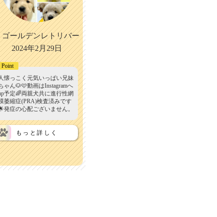
ゴールデンレトリバー
2024年2月29日
Point
人懐っこく元気いっぱい兄妹
ちゃん🐶🩷動画はInstagramへ
up予定🌈両親犬共に進行性網
膜萎縮症(PRA)検査済みです
🌟発症の心配ございません。
もっと詳しく