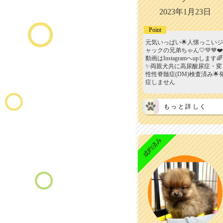
2023年1月23日
Point
元気いっぱい🌟人懐っこいジ
ャックの兄弟ちゃん🤍💚💙❤️
動画はInstagramへupします🌈
✨両親犬共に高尿酸尿症・変
性性脊髄症(DM)検査済み🌟
症しません
もっと詳しく
成約済み