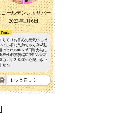
ゴールデンレトリバー
2023年1月6日
Point
くりくりお目めの元気いっぱ
いの小柄な兄弟ちゃん🐶💕動
画はInstagramへ🌈両親犬共に
進行性網膜萎縮症(PRA)検査
済みです🌟発症の心配ござい
ません。
もっと詳しく