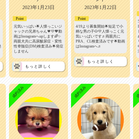
2023年1月23日
2023年1月22日
Point
Point
元気いっぱい🌟人懐っこいジ
4/19より募集開始🌟短足で小
ャックの兄弟ちゃん💗💛🧡動
柄な男の子🐶💛人懐っこく元
画はInstagramへupします🌈✨
気いっぱいです♬両親共に
両親犬共に高尿酸尿症・変性
PRA、CL検査済みです🌟動画
発
性脊髄症(DM)検査済み🌟発症
はInstagramへ♬
しません
もっと詳しく
もっと詳しく
成約済み
成約済み
成