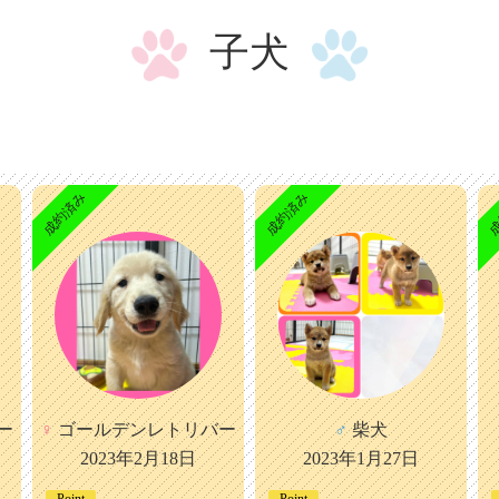
子犬
成約済み
成約済み
成
ー
♀
ゴールデンレトリバー
♂
柴犬
2023年2月18日
2023年1月27日
Point
Point