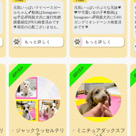
元気いっぱいマイペースガー
元気いっぱい小ぶりな兄妹💗
ルちゃん💕動画はInstagramへ
🧡💛可愛い女の子🌟動画は
up予定🌈両親犬共に進行性網
Instagramへ🌈両親犬共にGM1
膜萎縮症(PRA)検査済みです
ガングリオシドーシス検査済
🌟発症の心配ございません。
みです🌟
もっと詳しく
もっと詳しく
成約済み
成約済み
成
リ
♀
ジャックラッセルテリ
♂
ミニチュアダックスフ
ア
ンド