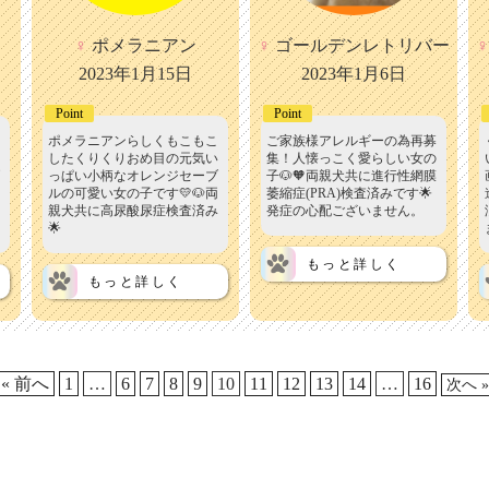
♀
ポメラニアン
♀
ゴールデンレトリバー
♀
2023年1月15日
2023年1月6日
Point
Point
ポメラニアンらしくもこもこ
ご家族様アレルギーの為再募
したくりくりおめ目の元気い
集！人懐っこく愛らしい女の
っぱい小柄なオレンジセーブ
子🐶🧡両親犬共に進行性網膜
ルの可愛い女の子です💛🐶両
萎縮症(PRA)検査済みです🌟
親犬共に高尿酸尿症検査済み
発症の心配ございません。
🌟
もっと詳しく
もっと詳しく
« 前へ
1
…
6
7
8
9
10
11
12
13
14
…
16
次へ »