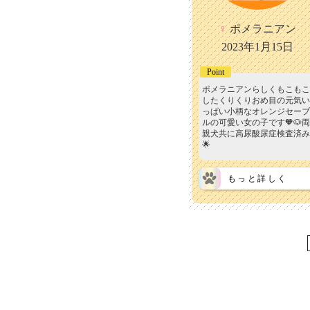
♀
ポメラニアン
2023年1月15日
Point
ポメラニアンらしくもこもこ
したくりくりおめ目の元気い
っぱい小柄なオレンジセーブ
ルの可愛い女の子です🧡🐶両
親犬共に高尿酸尿症検査済み
🌟
もっと詳しく