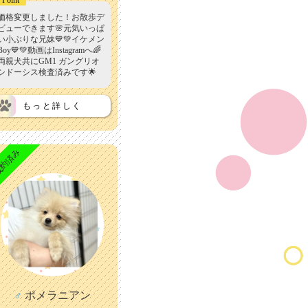
価格変更しました！お散歩デ
ビューできます🌸元気いっぱ
い小ぶりな兄妹💙💚イケメン
Boy💙💚動画はInstagramへ🌈
両親犬共にGM1 ガングリオ
シドーシス検査済みです🌟
もっと詳しく
約済み
♂
ポメラニアン