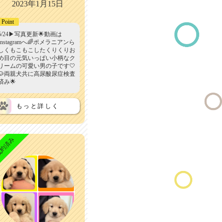
2023年1月15日
Point
5/24▶︎写真更新🌟動画は
Instagramへ🌈ポメラニアンら
しくもこもこしたくりくりお
め目の元気いっぱい小柄なク
リームの可愛い男の子です🤍
🐶両親犬共に高尿酸尿症検査
済み🌟
もっと詳しく
約済み