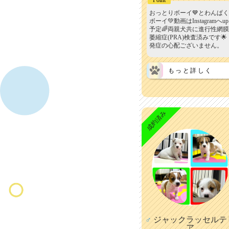
おっとりボーイ💙とわんぱく
ボーイ💚動画はInstagramへup
予定🌈両親犬共に進行性網膜
萎縮症(PRA)検査済みです🌟
発症の心配ございません。
もっと詳しく
成約済み
♂
ジャックラッセルテ
ア