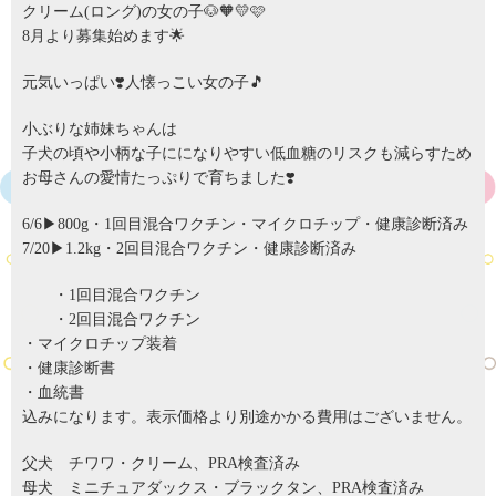
クリーム(ロング)の女の子🐶🧡💛🩷
8月より募集始めます🌟
元気いっぱい❣️人懐っこい女の子🎵
小ぶりな姉妹ちゃんは
子犬の頃や小柄な子にになりやすい低血糖のリスクも減らすため
お母さんの愛情たっぷりで育ちました❣️
6/6▶︎800g・1回目混合ワクチン・マイクロチップ・健康診断済み
7/20▶︎1.2kg・2回目混合ワクチン・健康診断済み
・1回目混合ワクチン
・2回目混合ワクチン
・マイクロチップ装着
・健康診断書
・血統書
込みになります。表示価格より別途かかる費用はございません。
父犬 チワワ・クリーム、PRA検査済み
母犬 ミニチュアダックス・ブラックタン、PRA検査済み