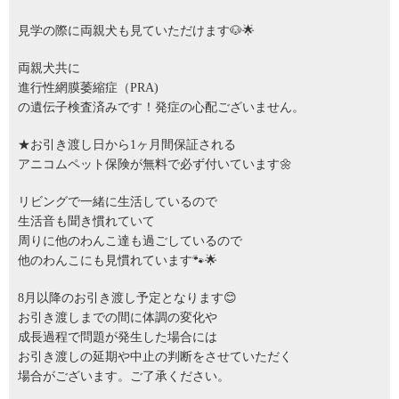
見学の際に両親犬も見ていただけます🐶🌟
両親犬共に
進行性網膜萎縮症（PRA)
の遺伝子検査済みです！発症の心配ございません。
★お引き渡し日から1ヶ月間保証される
アニコムペット保険が無料で必ず付いています🌼
リビングで一緒に生活しているので
生活音も聞き慣れていて
周りに他のわんこ達も過ごしているので
他のわんこにも見慣れています🐾🌟
8月以降のお引き渡し予定となります😊
お引き渡しまでの間に体調の変化や
成長過程で問題が発生した場合には
お引き渡しの延期や中止の判断をさせていただく
場合がございます。ご了承ください。