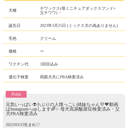
チワックス(母ミニチュアダックスフンド×
犬種
♀
父チワワ)
誕生日
2023年3月25日 (ミックス犬の為ありません)
毛色
クリーム
価格
ー
ワクチン代
1回目込み
遺伝子検査
両親犬共にPRA検査済み
Point
元気いっぱい❣️小ぶりの人懐っこい姉妹ちゃん💛🧡動画
はInstagramへupします🌈✨ 母犬高尿酸尿症検査済み・父
犬PRA検査済み
2023/03/25生まれ♡