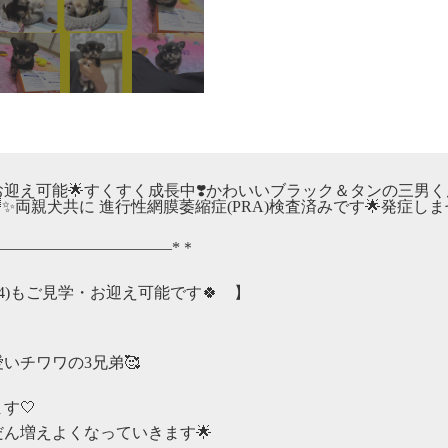
迎え可能🌟すくすく成長中❣️かわいいブラック＆タンの三男くん
します🌈✨両親犬共に 進行性網膜萎縮症(PRA)検査済みです🌟発症し
———————————*＊
〜1/4)もご見学・お迎え可能です🍀 】
いチワワの3兄弟🥰
す🤍
ん増えよくなっていきます🌟