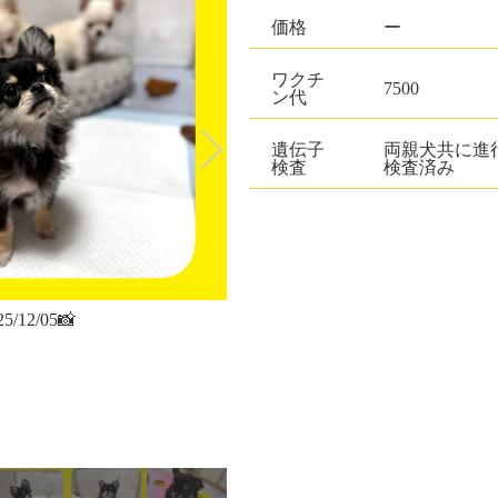
価格
ー
ワクチ
7500
ン代
遺伝子
両親犬共に進行
検査
検査済み
25/12/05📸