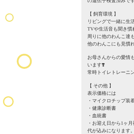
の遺伝子検査済みで
【 飼育環境 】
リビングで一緒に生
TVや生活音も聞き慣
周りに他のわんこ達
他のわんこにも見慣れ
お母さんからの愛情
います❣️
常時トイレトレーニ
【 その他 】
表示価格には
・マイクロチップ装
・健康診断書
・血統書
・お迎え日から1ヶ月
代が込みになります