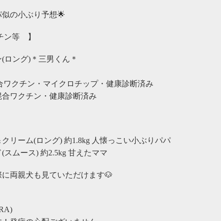
パ似の小ぶり予想🌟
チン等 】
ン(ロング)＊三男くん＊
1回目混合ワクチン・マイクロチップ・健康診断済み
、2回目混合ワクチン・健康診断済み
リーム(ロング) 約1.8kg 人懐っこい小ぶりパパ
ムース) 約2.5kg 甘えたママ
に両親犬も見ていただけます🐶
A)