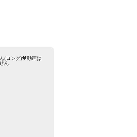
(ロング)🖤動画は
ません