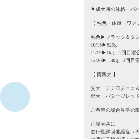
🌟成犬時の体格・パ
【 毛色・体重・ワク
毛色▶︎ブラック＆タ
10/15▶︎620g
11/15▶︎1kg、
12/26▶︎1.3kg
【 両親犬 】
父犬 テテ♡チョコ＆ク
母犬 バター♡レッド(ス
ご希望の場合見学の際
両親犬共に
進行性網膜萎縮症（PR