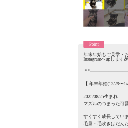
Point
年末年始もご見学・お
Instagramへup
＊*————————
【 年末年始(12/29
2025/08/25生まれ
マズルのつまった可愛
すくすく成長していま
毛量・毛吹きはだんだ