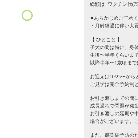
総額は+ワクチン代(7
⚫︎あらかじめご了承
・月齢経過に伴い犬
【 ひとこと 】
子犬の間は特に、身
生後〜半年くらいま
以降半年〜1歳頃ま
お迎えは10/25〜か
ご見学は完全予約制と
お引き渡しまでの間
成長過程で問題が発
お引き渡しの延期や
場合がございます。
また、感染症予防の