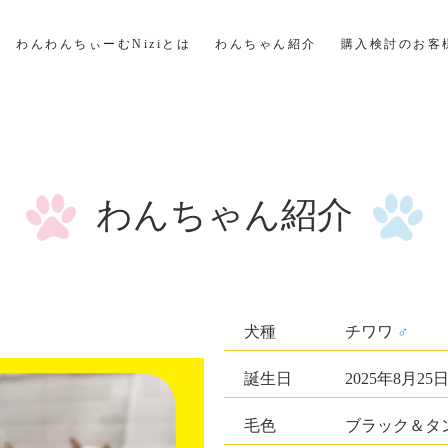
わんわんちぃーむNiziとは
わんちゃん紹介
購入検討のお客
わんちゃん紹介
犬種
チワワ
♂
誕生日
2025年8月25日 
毛色
ブラック＆タン