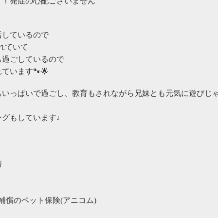
す！発症の心配ございません
活しているので
れていて
も過ごしているので
ています🐾🌟
もいっぱいで過ごし、教育もされながら兄妹とも元気に遊びじ
ングもしています♩
着
補償のペット保険(アニコム)
。