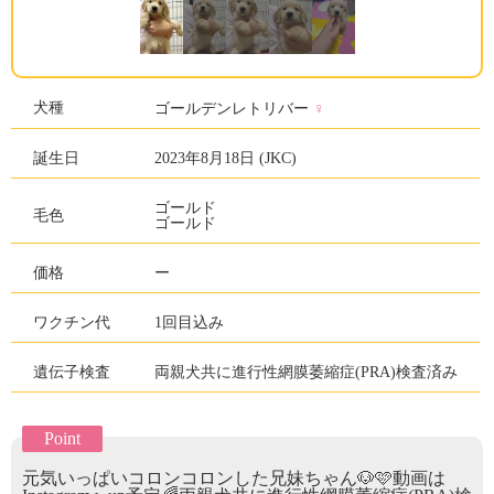
犬種
♀
ゴールデンレトリバー
誕生日
2023年8月18日 (JKC)
ゴールド
毛色
ゴールド
価格
ー
ワクチン代
1回目込み
遺伝子検査
両親犬共に進行性網膜萎縮症(PRA)検査済み
Point
元気いっぱいコロンコロンした兄妹ちゃん🐶🩷動画は