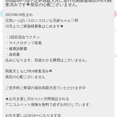
Instagramへup予定🌈両親犬共に進行性網膜萎縮症(PRA)検
査済みです🌟発症の心配ございません。
2023/08/18生まれ
元気いっぱいコロンコロンな兄妹ちゃん♡🧸
10月よりご家族様募集はじめます🍀
・1回目混合ワクチン
・マイクロチップ装着
・健康診断書
・血統書
込みになります。別途かかる費用はございません。
両親犬ともにPRA検査済み🌟
発症の心配ございません
ご見学時ご希望の場合両親犬見ていただけます🐶
★お引き渡し日から1ヶ月間保証される
アニコムペット保険を無料で必ずお付けしています。
お引き渡しは10/14〜になります🌼