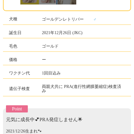
犬種
♂
ゴールデンレトリバー
誕生日
2021年12月26日 (JKC)
毛色
ゴールド
価格
ー
ワクチン代
1回目込み
両親犬共に PRA(進行性網膜萎縮症)検査済
遺伝子検査
み
Point
元気に成長中💕PRA発症しません🌟
2021/12/26生まれ🐾