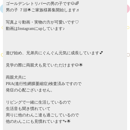
ゴールデンレトリバーの男の子です🐶🌈
男の子 ７頭🌟ご家族様募集開始します♬
写真より動画・実物の方が可愛いです♡
動画はInstagramにupしています♪
遊び始め、兄弟共にぐんぐん元気に成長しています💕
見学の際に両親犬も見ていただけます🐶🌟
両親犬共に
PRA(進行性網膜萎縮症)検査済みですので
発症の心配ございません。
リビングで一緒に生活しているので
生活音も聞き慣れていて
周りに他のわんこ達も過ごしているので
他のわんこにも見慣れています🐾🌟